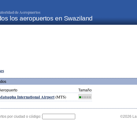
utoridad de Aeropuertos
os los aeropuertos en Swaziland
ses
ados
Aeropuerto
Tamaño
Matsapha International Airport
(MTS)
■
■■■■
tos por ciudad o código:
©2026 La 