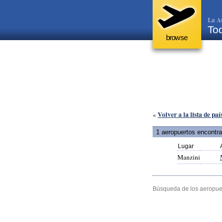
La A
Tod
browse
Volver a la lista de paí
«
1 aeropuertos encontr
Lugar
Manzini
Búsqueda de los aeropuer