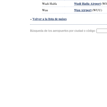
Wadi Halfa Airport
Wadi Halfa
(WH
Wau Airport
Wau
(WUU)
Volver a la lista de países
«
Búsqueda de los aeropuertos por ciudad o código: