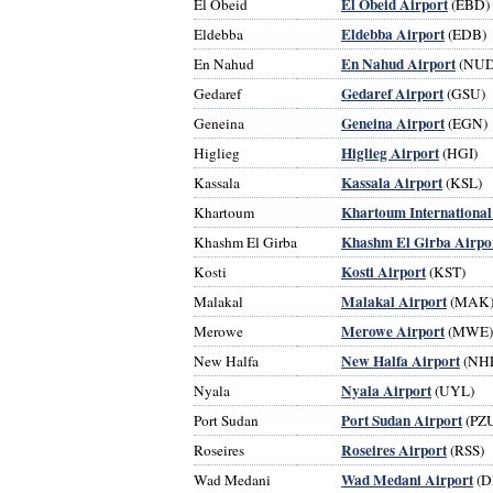
El Obeid Airport
El Obeid
(EBD)
Eldebba Airport
Eldebba
(EDB)
En Nahud Airport
En Nahud
(NUD
Gedaref Airport
Gedaref
(GSU)
Geneina Airport
Geneina
(EGN)
Higlieg Airport
Higlieg
(HGI)
Kassala Airport
Kassala
(KSL)
Khartoum International
Khartoum
Khashm El Girba Airpo
Khashm El Girba
Kosti Airport
Kosti
(KST)
Malakal Airport
Malakal
(MAK
Merowe Airport
Merowe
(MWE)
New Halfa Airport
New Halfa
(NH
Nyala Airport
Nyala
(UYL)
Port Sudan Airport
Port Sudan
(PZ
Roseires Airport
Roseires
(RSS)
Wad Medani Airport
Wad Medani
(D