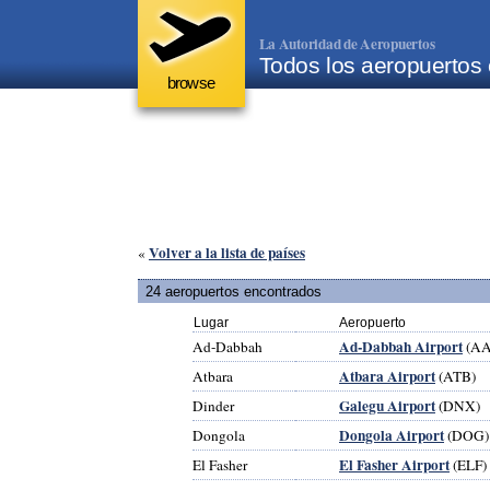
La Autoridad de Aeropuertos
Todos los aeropuertos
browse
Volver a la lista de países
«
24 aeropuertos encontrados
Lugar
Aeropuerto
Ad-Dabbah Airport
Ad-Dabbah
(AA
Atbara Airport
Atbara
(ATB)
Galegu Airport
Dinder
(DNX)
Dongola Airport
Dongola
(DOG)
El Fasher Airport
El Fasher
(ELF)