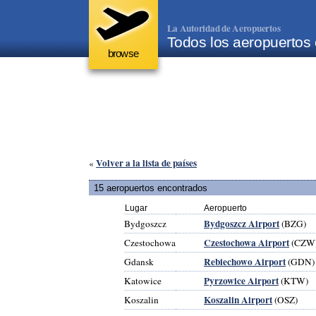
La Autoridad de Aeropuertos
Todos los aeropuertos 
browse
Volver a la lista de países
«
15 aeropuertos encontrados
Lugar
Aeropuerto
Bydgoszcz Airport
Bydgoszcz
(BZG)
Czestochowa Airport
Czestochowa
(CZW
Rebiechowo Airport
Gdansk
(GDN)
Pyrzowice Airport
Katowice
(KTW)
Koszalin Airport
Koszalin
(OSZ)