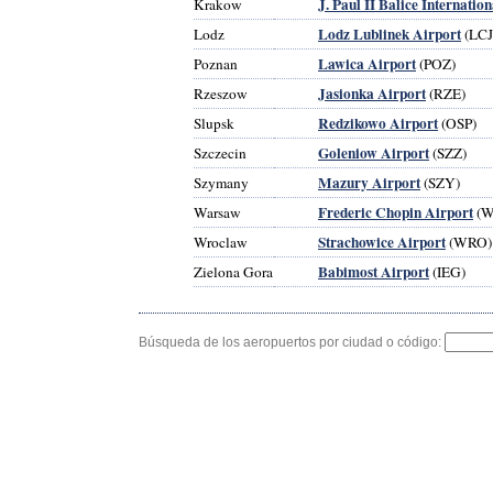
J. Paul II Balice Internatio
Krakow
Lodz Lublinek Airport
Lodz
(LCJ
Lawica Airport
Poznan
(POZ)
Jasionka Airport
Rzeszow
(RZE)
Redzikowo Airport
Slupsk
(OSP)
Goleniow Airport
Szczecin
(SZZ)
Mazury Airport
Szymany
(SZY)
Frederic Chopin Airport
Warsaw
(W
Strachowice Airport
Wroclaw
(WRO)
Babimost Airport
Zielona Gora
(IEG)
Búsqueda de los aeropuertos por ciudad o código: