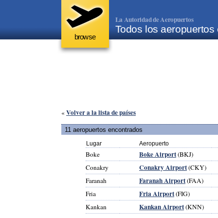
La Autoridad de Aeropuertos
Todos los aeropuertos
browse
Volver a la lista de países
«
11 aeropuertos encontrados
Lugar
Aeropuerto
Boke Airport
Boke
(BKJ)
Conakry Airport
Conakry
(CKY)
Faranah Airport
Faranah
(FAA)
Fria Airport
Fria
(FIG)
Kankan Airport
Kankan
(KNN)