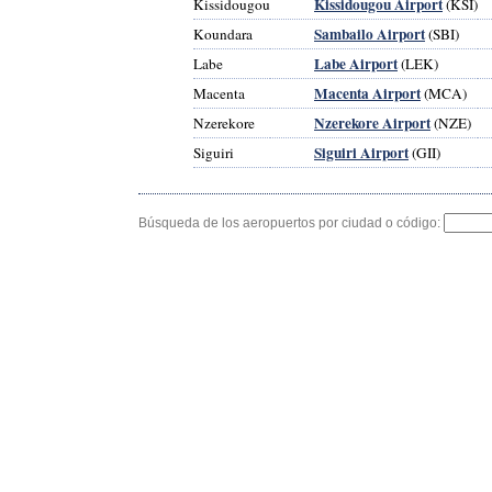
Kissidougou Airport
Kissidougou
(KSI)
Sambailo Airport
Koundara
(SBI)
Labe Airport
Labe
(LEK)
Macenta Airport
Macenta
(MCA)
Nzerekore Airport
Nzerekore
(NZE)
Siguiri Airport
Siguiri
(GII)
Búsqueda de los aeropuertos por ciudad o código: