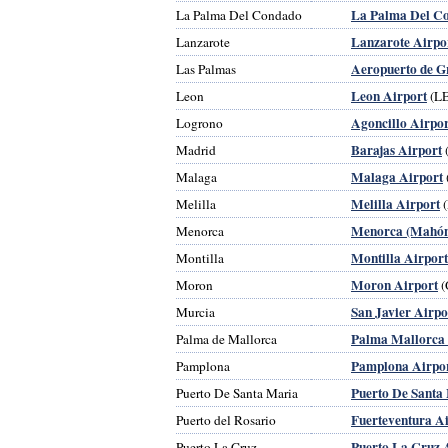
La Palma Del Co
La Palma Del Condado
Lanzarote Airpo
Lanzarote
Aeropuerto de G
Las Palmas
Leon Airport
Leon
(L
Agoncillo Airpor
Logrono
Barajas Airport
Madrid
Malaga Airport
Malaga
Melilla Airport
Melilla
Menorca (Mahón
Menorca
Montilla Airport
Montilla
Moron Airport
Moron
(
San Javier Airpo
Murcia
Palma Mallorca 
Palma de Mallorca
Pamplona Airpo
Pamplona
Puerto De Santa
Puerto De Santa Maria
Fuerteventura A
Puerto del Rosario
Puerto La Cruz 
Puerto La Cruz