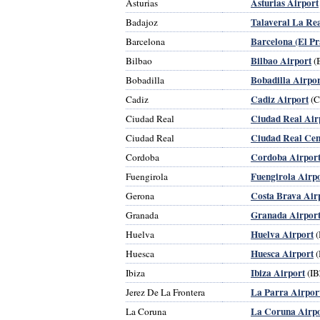
Asturias Airport
Asturias
Talaveral La Rea
Badajoz
Barcelona (El Pr
Barcelona
Bilbao Airport
Bilbao
(
Bobadilla Airpor
Bobadilla
Cadiz Airport
Cadiz
(C
Ciudad Real Air
Ciudad Real
Ciudad Real Cen
Ciudad Real
Cordoba Airpor
Cordoba
Fuengirola Airp
Fuengirola
Costa Brava Air
Gerona
Granada Airpor
Granada
Huelva Airport
Huelva
(
Huesca Airport
Huesca
(
Ibiza Airport
Ibiza
(IB
La Parra Airpor
Jerez De La Frontera
La Coruna Airp
La Coruna