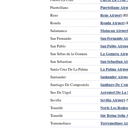
Puertollano Airp
Puertollano
Reus Airport
Reus
(R
Ronda Airport
Ronda
(
Matacan Airpor
Salamanca
San Fernando Ai
San Fernando
San Pablo Airpo
San Pablo
La Gomera Airp
San Sebas de la Gomera
San Sebastian Ai
San Sebastian
La Palma Airpor
Santa Cruz De La Palma
Santander Airpo
Santander
Santiago De Com
Santiago De Compostela
Aeroport De La 
Seo De Urgel
Sevilla Airport
Sevilla
(
Norte Los Rodeo
Tenerife
Sur Reina Sofia 
Tenerife
Torremolinos Ai
Torremolinos