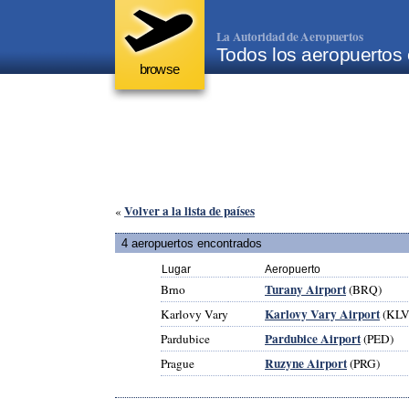
La Autoridad de Aeropuertos
Todos los aeropuertos
browse
Volver a la lista de países
«
4 aeropuertos encontrados
Lugar
Aeropuerto
Turany Airport
Brno
(BRQ)
Karlovy Vary Airport
Karlovy Vary
(KLV
Pardubice Airport
Pardubice
(PED)
Ruzyne Airport
Prague
(PRG)