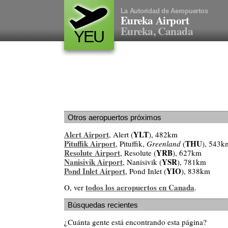
La Autoridad de Aeropuertos
Eureka Airport
Eureka, Canada
YEU
Otros aeropuertos próximos
Alert Airport
YLT
, Alert (
), 482km
Pituffik Airport
THU
, Pituffik,
Greenland
(
), 543k
Resolute Airport
YRB
, Resolute (
), 627km
Nanisivik Airport
YSR
, Nanisivik (
), 781km
Pond Inlet Airport
YIO
, Pond Inlet (
), 838km
todos los aeropuertos en Canada
O, ver
.
Búsquedas recientes
¿Cuánta gente está encontrando esta página?