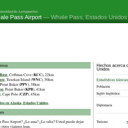
utoridad de Aeropuertos
ale Pass Airport
— Whale Pass, Estados Unidos
Hechos acerca d
ximos
Unidos
 Base
KCC
, Coffman Cove (
), 22km
ase
WNC
, Tuxekan Island (
), 30km
Estadísticas básicas
PPV
 Point Baker (
), 38km
Población
se
KPB
, Point Baker (
), 41km
Inglés lingüística
e
CZP
, Cape Pole (
), 45km
rtos en Alaska, Estados Unidos
.
Diplomacia
ero
e Pass Airport? ¿Lo ama? ¿Lo odia? Usted puede dejar
Turismo
otros viajeros lean.