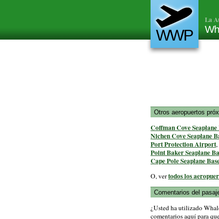
La A
Wh
WWP
Otros aeropuertos pró
Coffman Cove Seaplane
Nichen Cove Seaplane B
Port Protection Airport
,
Point Baker Seaplane Ba
Cape Pole Seaplane Bas
todos los aeropue
O, ver
Comentarios del pasaj
¿Usted ha utilizado Whal
comentarios aquí para que 