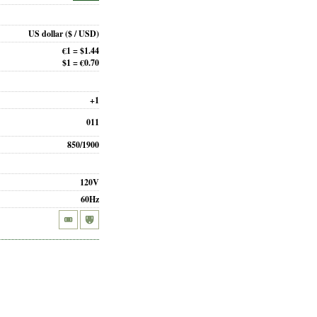
US dollar
($ / USD)
€1 = $1.44
$1 = €0.70
+1
011
850/1900
120V
60Hz