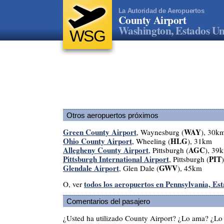
La Autoridad de Aeropuertos
County Airport
Washington, Estados Un
WSG
Otros aeropuertos próximos
Green County Airport
WAY
, Waynesburg (
), 30k
Ohio County Airport
HLG
, Wheeling (
), 31km
Allegheny County Airport
AGC
, Pittsburgh (
), 39
Pittsburgh International Airport
PIT
, Pittsburgh (
Glendale Airport
GWV
, Glen Dale (
), 45km
todos los aeropuertos en Pennsylvania, Es
O, ver
Comentarios del pasajero
¿Usted ha utilizado County Airport? ¿Lo ama? ¿Lo