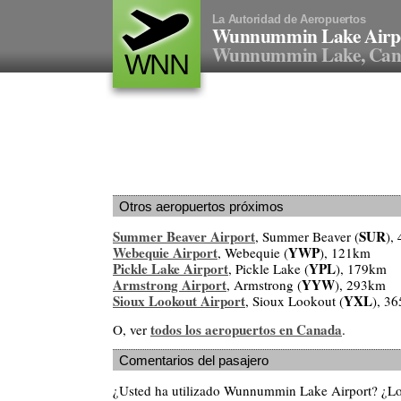
La Autoridad de Aeropuertos
Wunnummin Lake Airp
Wunnummin Lake, Can
WNN
Otros aeropuertos próximos
Summer Beaver Airport
SUR
, Summer Beaver (
),
Webequie Airport
YWP
, Webequie (
), 121km
Pickle Lake Airport
YPL
, Pickle Lake (
), 179km
Armstrong Airport
YYW
, Armstrong (
), 293km
Sioux Lookout Airport
YXL
, Sioux Lookout (
), 3
todos los aeropuertos en Canada
O, ver
.
Comentarios del pasajero
¿Usted ha utilizado Wunnummin Lake Airport? ¿L