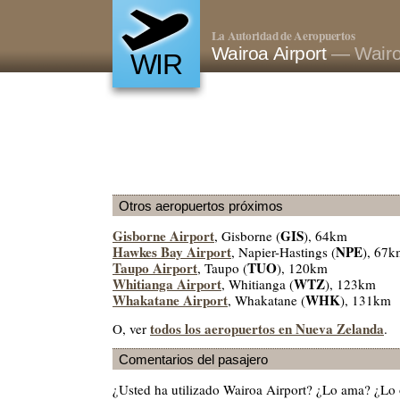
La Autoridad de Aeropuertos
Wairoa Airport
— Wairo
WIR
Otros aeropuertos próximos
Gisborne Airport
GIS
, Gisborne (
), 64km
Hawkes Bay Airport
NPE
, Napier-Hastings (
), 67k
Taupo Airport
TUO
, Taupo (
), 120km
Whitianga Airport
WTZ
, Whitianga (
), 123km
Whakatane Airport
WHK
, Whakatane (
), 131km
todos los aeropuertos en Nueva Zelanda
O, ver
.
Comentarios del pasajero
¿Usted ha utilizado Wairoa Airport? ¿Lo ama? ¿Lo