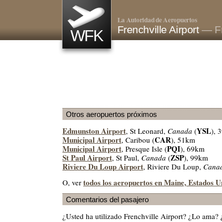
La Autoridad de Aeropuertos
Frenchville Airport
— Fr
WFK
Otros aeropuertos próximos
Edmunston Airport
YSL
, St Leonard,
Canada
(
), 
Municipal Airport
CAR
, Caribou (
), 51km
Municipal Airport
PQI
, Presque Isle (
), 69km
St Paul Airport
ZSP
, St Paul,
Canada
(
), 99km
Riviere Du Loup Airport
, Riviere Du Loup,
Cana
todos los aeropuertos en Maine, Estados U
O, ver
Comentarios del pasajero
¿Usted ha utilizado Frenchville Airport? ¿Lo ama?