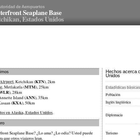
utoridad de Aeropuertos
erfront Seaplane Base
chikan, Estados Unidos
Hechos acerca d
ximos
Unidos
 Airport
KTN
, Ketchikan (
), 2km
se
MTM
, Metlakatla (
), 25km
Estadísticas básicas
WLR
), 28km
Población
ANN
Annette Island (
), 35km
Inglés lingüística
KXA
Kasaan (
), 50km
rtos en Alaska, Estados Unidos
.
Diplomacia
ero
rfront Seaplane Base? ¿Lo ama? ¿Lo odia? Usted puede
Turismo
a que otros viajeros lean.