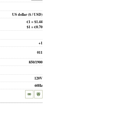
US dollar
($ / USD)
€1 = $1.44
$1 = €0.70
+1
011
850/1900
120V
60Hz