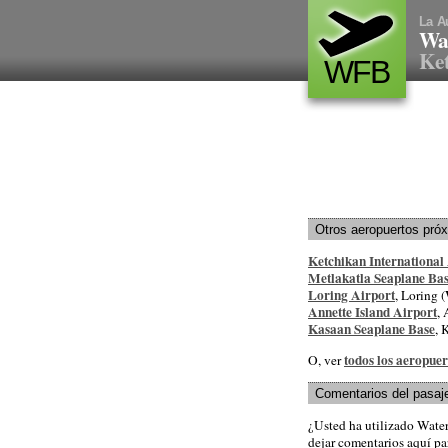
La A
Wat
Ket
WFB
Otros aeropuertos pró
Ketchikan International
Metlakatla Seaplane Ba
Loring Airport
, Loring (
Annette Island Airport
, 
Kasaan Seaplane Base
, 
todos los aeropue
O, ver
Comentarios del pasaj
¿Usted ha utilizado Wate
dejar comentarios aquí par