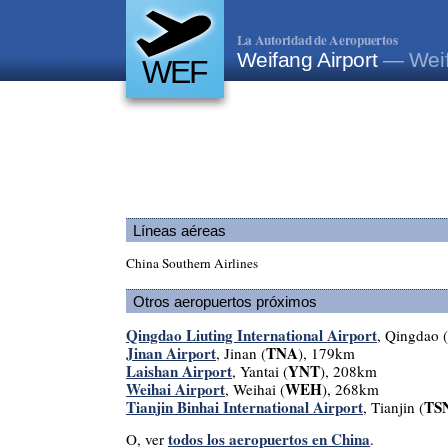
La Autoridad de Aeropuertos
Weifang Airport
— Weif
WEF
Líneas aéreas
China Southern Airlines
Otros aeropuertos próximos
Qingdao Liuting International Airport
, Qingdao (
Jinan Airport
TNA
, Jinan (
), 179km
Laishan Airport
YNT
, Yantai (
), 208km
Weihai Airport
WEH
, Weihai (
), 268km
Tianjin Binhai International Airport
TS
, Tianjin (
todos los aeropuertos en China
O, ver
.