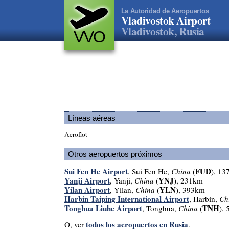
La Autoridad de Aeropuertos
Vladivostok Airport
Vladivostok, Rusia
VVO
Líneas aéreas
Aeroflot
Otros aeropuertos próximos
Sui Fen He Airport
FUD
, Sui Fen He,
China
(
), 1
Yanji Airport
YNJ
, Yanji,
China
(
), 231km
Yilan Airport
YLN
, Yilan,
China
(
), 393km
Harbin Taiping International Airport
, Harbin,
Ch
Tonghua Liuhe Airport
TNH
, Tonghua,
China
(
),
todos los aeropuertos en Rusia
O, ver
.