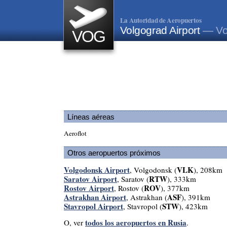
La Autoridad de Aeropuertos
Volgograd Airport
— Vo
VOG
Líneas aéreas
Aeroflot
Otros aeropuertos próximos
Volgodonsk Airport
VLK
, Volgodonsk (
), 208km
Saratov Airport
RTW
, Saratov (
), 333km
Rostov Airport
ROV
, Rostov (
), 377km
Astrakhan Airport
ASF
, Astrakhan (
), 391km
Stavropol Airport
STW
, Stavropol (
), 423km
todos los aeropuertos en Rusia
O, ver
.