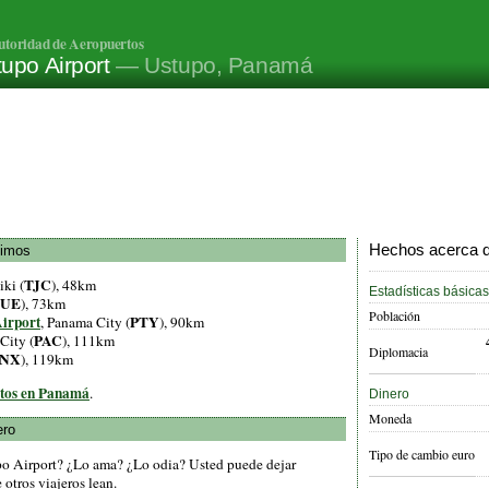
utoridad de Aeropuertos
upo Airport
— Ustupo, Panamá
Hechos acerca d
ximos
TJC
iki (
), 48km
Estadísticas básicas
TUE
), 73km
Población
Airport
PTY
, Panama City (
), 90km
PAC
City (
), 111km
Diplomacia
NX
), 119km
rtos en Panamá
.
Dinero
Moneda
ero
Tipo de cambio euro
po Airport? ¿Lo ama? ¿Lo odia? Usted puede dejar
otros viajeros lean.