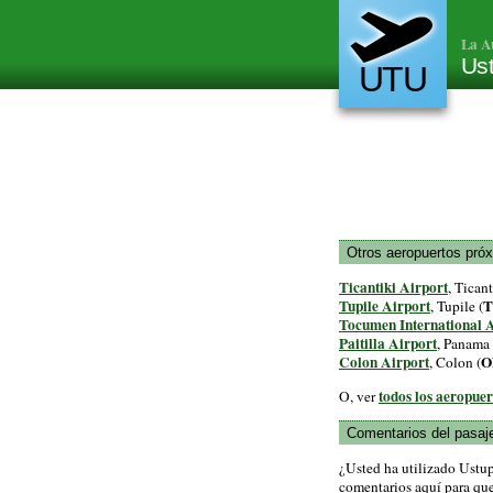
La A
Ust
UTU
Otros aeropuertos pró
Ticantiki Airport
, Ticant
Tupile Airport
, Tupile (
Tocumen International 
Paitilla Airport
, Panama 
Colon Airport
O
, Colon (
todos los aeropue
O, ver
Comentarios del pasaj
¿Usted ha utilizado Ustu
comentarios aquí para que 