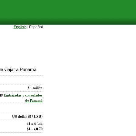
English
| Español
e viajar a Panamá
3.1 millón
49
Embajadas y consulados
de Panamá
US dollar
($ / USD)
€1 = $1.44
$1 = €0.70