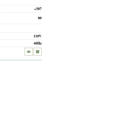
+507
00
110V
60Hz