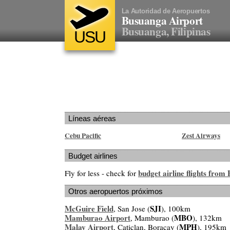
La Autoridad de Aeropuertos
Busuanga Airport
Busuanga, Filipinas
USU
Líneas aéreas
Cebu Pacific
Zest Airways
Budget airlines
budget airline flights fro
Fly for less - check for
Otros aeropuertos próximos
McGuire Field
SJI
, San Jose (
), 100km
Mamburao Airport
MBO
, Mamburao (
), 132km
Malay Airport
MPH
, Caticlan, Boracay (
), 195km