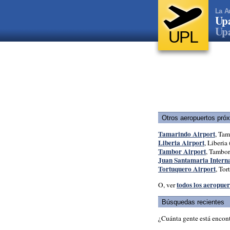
La A
Upa
Upa
UPL
Otros aeropuertos pró
Tamarindo Airport
, Tam
Liberia Airport
, Liberia 
Tambor Airport
, Tambor
Juan Santamaria Interna
Tortuquero Airport
, Tor
todos los aeropuer
O, ver
Búsquedas recientes
¿Cuánta gente está encon