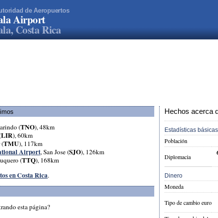
utoridad de Aeropuertos
la Airport
la, Costa Rica
Hechos acerca d
ximos
TNO
arindo (
), 48km
Estadísticas básicas
LIR
(
), 60km
Población
TMU
 (
), 117km
tional Airport
SJO
, San Jose (
), 126km
Diplomacia
TTQ
tuquero (
), 168km
tos en Costa Rica
.
Dinero
Moneda
Tipo de cambio euro
trando esta página?