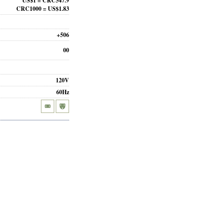
US$1 = CRC547.9
CRC1000 = US$1.83
+506
00
120V
60Hz