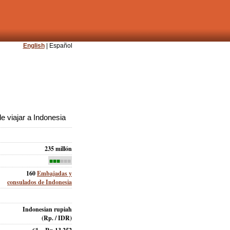
English
| Español
 viajar a Indonesia
235 millón
■■■
■■■
160
Embajadas y
consulados de Indonesia
Indonesian rupiah
(Rp. / IDR)