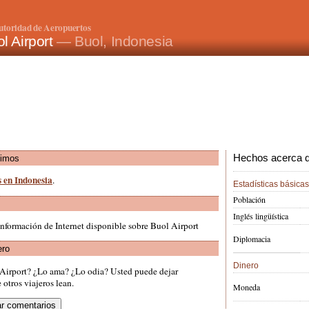
utoridad de Aeropuertos
l Airport
— Buol, Indonesia
Hechos acerca de
ximos
s en Indonesia
.
Estadísticas básicas
Población
Inglés lingüística
nformación de Internet disponible sobre Buol Airport
Diplomacia
ero
Dinero
 Airport? ¿Lo ama? ¿Lo odia? Usted puede dejar
otros viajeros lean.
Moneda