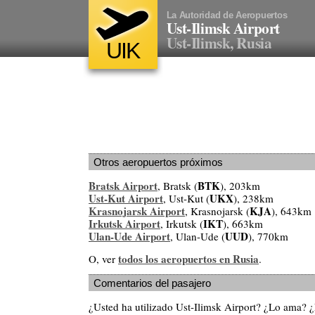
La Autoridad de Aeropuertos
Ust-Ilimsk Airport
Ust-Ilimsk, Rusia
UIK
Otros aeropuertos próximos
Bratsk Airport
BTK
, Bratsk (
), 203km
Ust-Kut Airport
UKX
, Ust-Kut (
), 238km
Krasnojarsk Airport
KJA
, Krasnojarsk (
), 643km
Irkutsk Airport
IKT
, Irkutsk (
), 663km
Ulan-Ude Airport
UUD
, Ulan-Ude (
), 770km
todos los aeropuertos en Rusia
O, ver
.
Comentarios del pasajero
¿Usted ha utilizado Ust-Ilimsk Airport? ¿Lo ama? 