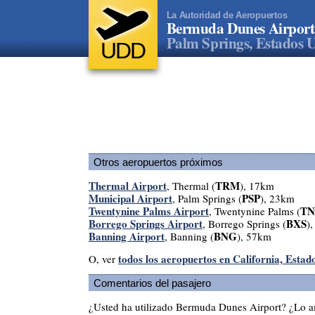
La Autoridad de Aeropuertos
Bermuda Dunes Airport
Palm Springs, Estados 
UDD
Otros aeropuertos próximos
Thermal Airport
TRM
, Thermal (
), 17km
Municipal Airport
PSP
, Palm Springs (
), 23km
Twentynine Palms Airport
TN
, Twentynine Palms (
Borrego Springs Airport
BXS
, Borrego Springs (
)
Banning Airport
BNG
, Banning (
), 57km
todos los aeropuertos en California, Estad
O, ver
Comentarios del pasajero
¿Usted ha utilizado Bermuda Dunes Airport? ¿Lo 