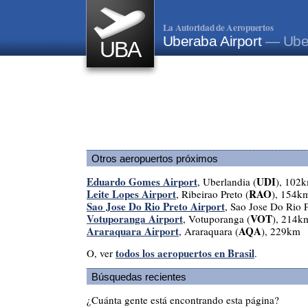
La Autoridad de Aeropuertos
Uberaba Airport
— Uber
UBA
Otros aeropuertos próximos
Eduardo Gomes Airport
UDI
, Uberlandia (
), 102
Leite Lopes Airport
RAO
, Ribeirao Preto (
), 154k
Sao Jose Do Rio Preto Airport
, Sao Jose Do Rio P
Votuporanga Airport
VOT
, Votuporanga (
), 214k
Araraquara Airport
AQA
, Araraquara (
), 229km
todos los aeropuertos en Brasil
O, ver
.
Búsquedas recientes
¿Cuánta gente está encontrando esta página?