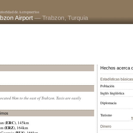
utoridad de Aeropuertos
bzon Airport
— Trabzon, Turquia
Hechos acerca de
Estadísticas básicas
Población
Inglés lingüística
located 8km to the east of Trabzon. Taxis are easily
Diplomacia
ximos
Turismo
v
ERC
an (
), 145km
Dinero
ERZ
um (
), 164km
BUS
,
Georgia
(
), 166km