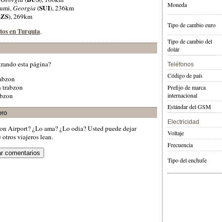
Moneda
SUI
humi,
Georgia
(
), 236km
EZS
), 269km
Tipo de cambio euro
rtos en Turquia
.
Tipo de cambio del
dolár
trando esta página?
Teléfonos
Código de país
abzon
 trabzon
Prefijo de marca
internacional
abzon
Estándar del GSM
ero
Electricidad
zon Airport? ¿Lo ama? ¿Lo odia? Usted puede dejar
Voltaje
otros viajeros lean.
Frecuencia
Tipo del enchufe