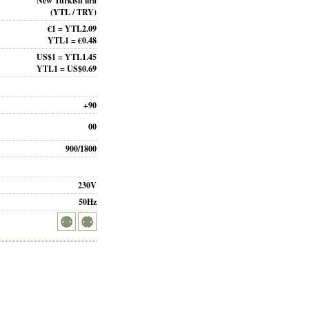
New Turkish lira
(YTL / TRY)
€1 = YTL2.09
YTL1 = €0.48
US$1 = YTL1.45
YTL1 = US$0.69
+90
00
900/1800
230V
50Hz