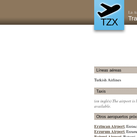
La A
Tra
TZX
Líneas aéreas
Turkish Airlines
Taxis
(en inglés)
The airport is 
available.
Otros aeropuertos pró
Erzincan Airport
, Erzinc
Erzurum Airport
, Erzur
Batumi Airport
, Batumi