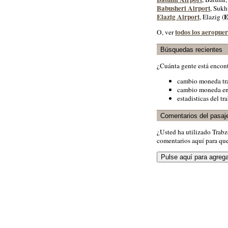
Babusheri Airport
, Suk
Elazig Airport
, Elazig (
todos los aeropue
O, ver
Búsquedas recientes
¿Cuánta gente está encon
cambio moneda tr
cambio moneda en
estadisticas del tr
Comentarios del pasaj
¿Usted ha utilizado Trab
comentarios aquí para que 