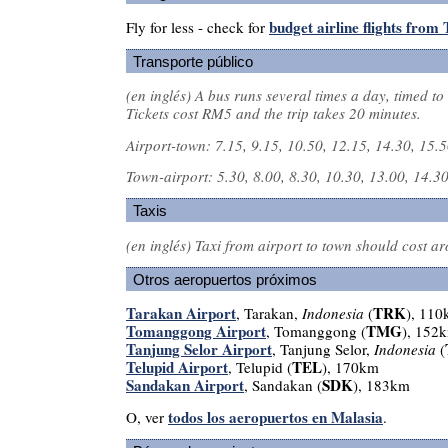
budget airline flights from
Fly for less - check for
Transporte público
(en inglés)
A bus runs several times a day, timed to 
Tickets cost RM5 and the trip takes 20 minutes.
Airport-town: 7.15, 9.15, 10.50, 12.15, 14.30, 15.5
Town-airport: 5.30, 8.00, 8.30, 10.30, 13.00, 14.30
Taxis
(en inglés)
Taxi from airport to town should cost 
Otros aeropuertos próximos
Tarakan Airport
TRK
, Tarakan,
Indonesia
(
), 11
Tomanggong Airport
TMG
, Tomanggong (
), 152
Tanjung Selor Airport
, Tanjung Selor,
Indonesia
(
Telupid Airport
TEL
, Telupid (
), 170km
Sandakan Airport
SDK
, Sandakan (
), 183km
todos los aeropuertos en Malasia
O, ver
.