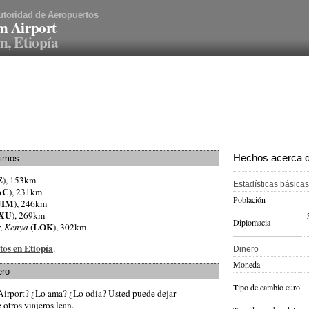
utoridad de Aeropuertos
m Airport
, Etiopía
Hechos acerca de
ximos
E
), 153km
Estadísticas básicas
AC
), 231km
Población
JIM
), 246km
XU
), 269km
Diplomacia
LOK
r,
Kenya
(
), 302km
tos en Etiopía
.
Dinero
Moneda
ero
Tipo de cambio euro
Airport? ¿Lo ama? ¿Lo odia? Usted puede dejar
otros viajeros lean.