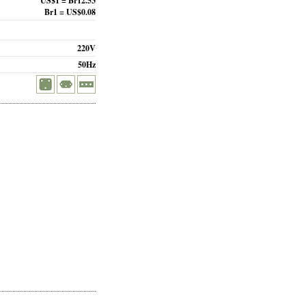
US$1 = Br12.53
Br1 = US$0.08
220V
50Hz