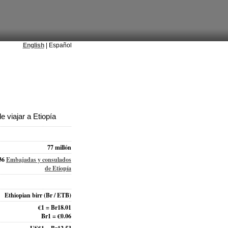
English
| Español
 viajar a Etiopía
77 millón
36
Embajadas y consulados
de Etiopía
Ethiopian birr
(Br / ETB)
€1 = Br18.01
Br1 = €0.06