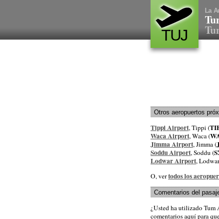
La A
Tu
Tum
TUJ
Otros aeropuertos pró
Tippi Airport
TI
, Tippi (
Waca Airport
W
, Waca (
Jimma Airport
, Jimma (
Soddu Airport
S
, Soddu (
Lodwar Airport
, Lodwa
todos los aeropuer
O, ver
Comentarios del pasaj
¿Usted ha utilizado Tum 
comentarios aquí para que 