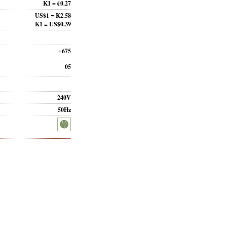
K1 = €0.27
US$1 = K2.58
K1 = US$0.39
+675
05
240V
50Hz