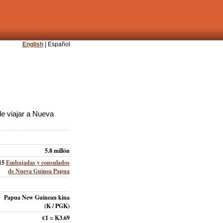
English
| Español
e viajar a Nueva
5.8 millón
15
Embajadas y consulados
de Nueva Guinea Papua
Papua New Guinean kina
(K / PGK)
€1 = K3.69