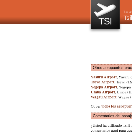
La A
Tsi
TSI
Otros aeropuertos pró
Yasuru Airport
, Yasuru (
Tsewi Airport
T
, Tsewi (
Yegepa Airport
, Yegepa 
Umba Airport
U
, Umba (
Wagau Airport
, Wagau (
todos los aeropue
O, ver
Comentarios del pasaj
¿Usted ha utilizado Tsili
comentarios aquí para que 