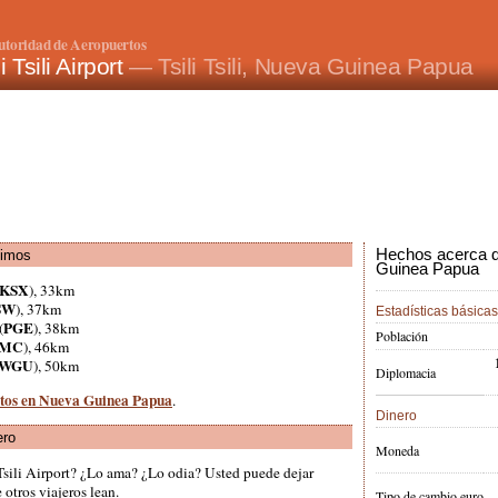
utoridad de Aeropuertos
li Tsili Airport
— Tsili Tsili, Nueva Guinea Papua
Hechos acerca d
ximos
Guinea Papua
KSX
), 33km
SW
), 37km
Estadísticas básicas
PGE
(
), 38km
Población
MC
), 46km
WGU
), 50km
Diplomacia
rtos en Nueva Guinea Papua
.
Dinero
ero
Moneda
 Tsili Airport? ¿Lo ama? ¿Lo odia? Usted puede dejar
otros viajeros lean.
Tipo de cambio euro