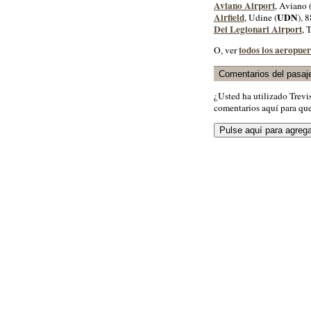
Aviano Airport
, Aviano 
Airfield
UDN
, Udine (
), 
Dei Legionari Airport
, 
todos los aeropuer
O, ver
Comentarios del pasaj
¿Usted ha utilizado Trev
comentarios aquí para que 