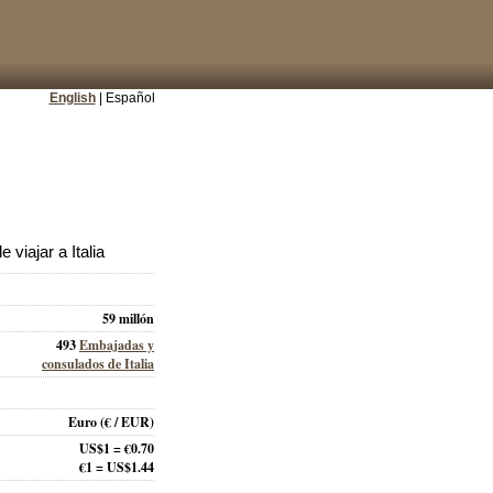
English
| Español
viajar a Italia
59 millón
493
Embajadas y
consulados de Italia
Euro
(€ / EUR)
US$1 = €0.70
€1 = US$1.44