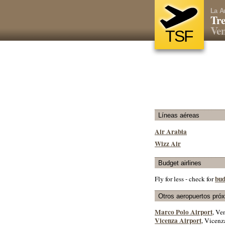
La A
Tre
Ven
TSF
Líneas aéreas
Air Arabia
Wizz Air
Budget airlines
bud
Fly for less - check for
Otros aeropuertos pró
Marco Polo Airport
, Ve
Vicenza Airport
, Vicenz