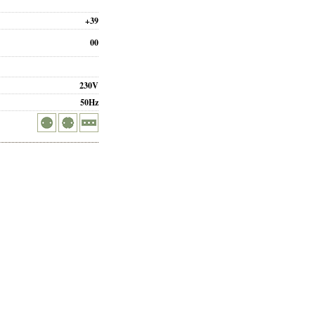
+39
00
230V
50Hz