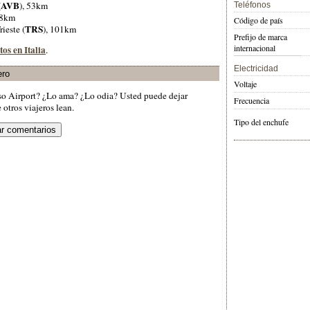
AVB
(
), 53km
Teléfonos
88km
Código de país
TRS
Trieste (
), 101km
Prefijo de marca
internacional
tos en Italia
.
Electricidad
ero
Voltaje
iso Airport? ¿Lo ama? ¿Lo odia? Usted puede dejar
Frecuencia
otros viajeros lean.
Tipo del enchufe