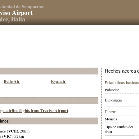
utoridad de Aeropuertos
viso Airport
ice, Italia
Hechos acerca de 
Belle Air
Ryanair
Estadísticas básicas
Población
Diplomacia
get airline flights from Treviso Airport
.
Dinero
Moneda
ximos
Tipo de cambio del
VCE
nice (
), 20km
dolár
VIC
a (
), 52km