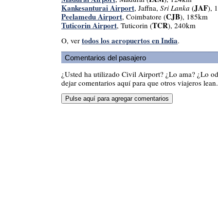
Kankesanturai Airport
JAF
, Jaffna,
Sri Lanka
(
),
Peelamedu Airport
CJB
, Coimbatore (
), 185km
Tuticorin Airport
TCR
, Tuticorin (
), 240km
todos los aeropuertos en India
O, ver
.
Comentarios del pasajero
¿Usted ha utilizado Civil Airport? ¿Lo ama? ¿Lo o
dejar comentarios aquí para que otros viajeros lean.