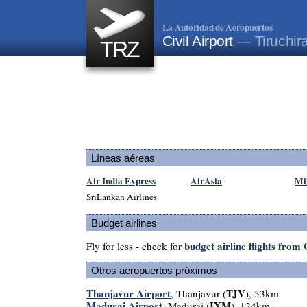
La Autoridad de Aeropuertos
Civil Airport
— Tiruchira
TRZ
Líneas aéreas
Air India Express
AirAsia
Mi
SriLankan Airlines
Budget airlines
budget airline flights from 
Fly for less - check for
Otros aeropuertos próximos
Thanjavur Airport
TJV
, Thanjavur (
), 53km
Madurai Airport
IXM
, Madurai (
), 124km