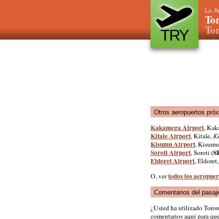
La A
Tor
To
TRY
Otros aeropuertos pró
Kakamega Airport
, Ka
Kitale Airport
, Kitale,
K
Kisumu Airport
, Kisumu
Soroti Airport
S
, Soroti (
Eldoret Airport
, Eldoret
todos los aeropue
O, ver
Comentarios del pasaj
¿Usted ha utilizado Toro
comentarios aquí para que 