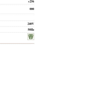
+256
000
240V
50Hz