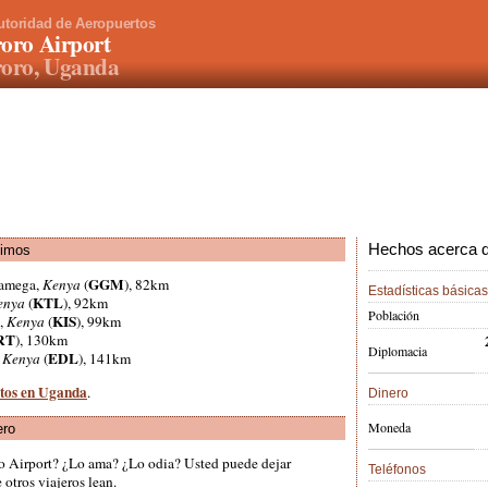
utoridad de Aeropuertos
oro Airport
roro, Uganda
Hechos acerca d
ximos
GGM
kamega,
Kenya
(
), 82km
Estadísticas básicas
KTL
enya
(
), 92km
Población
KIS
,
Kenya
(
), 99km
RT
), 130km
Diplomacia
EDL
,
Kenya
(
), 141km
rtos en Uganda
.
Dinero
Moneda
ero
ro Airport? ¿Lo ama? ¿Lo odia? Usted puede dejar
Teléfonos
otros viajeros lean.