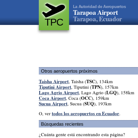
La Autoridad de Aeropuertos
Tarapoa Airport
Tarapoa, Ecuador
TPC
Otros aeropuertos próximos
Taisha Airport
TSC
, Taisha (
), 134km
Tiputini Airport
TPN
, Tiputini (
), 157km
Lago Agrio Airport
LGQ
, Lago Agrio (
), 158km
Coca Airport
OCC
, Coca (
), 159km
Sucua Airport
SUQ
, Sucua (
), 193km
todos los aeropuertos en Ecuador
O, ver
.
Búsquedas recientes
¿Cuánta gente está encontrando esta página?