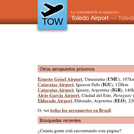
La Autoridad de Aeropuertos
Toledo Airport
— Toledo
TOW
Otros aeropuertos próximos
Ernesto Geisel Airport
UMU
, Umuarama (
), 107k
Cataratas Airport
IGU
, Iguassu Falls (
), 128km
Cataratas Airport
IGR
, Iguazu,
Argentina
(
), 140
Alejo Garcia Airport
, Ciudad del Este,
Paraguay
Eldorado Airport
ELO
, Eldorado,
Argentina
(
), 2
todos los aeropuertos en Brasil
O, ver
.
Búsquedas recientes
¿Cuánta gente está encontrando esta página?