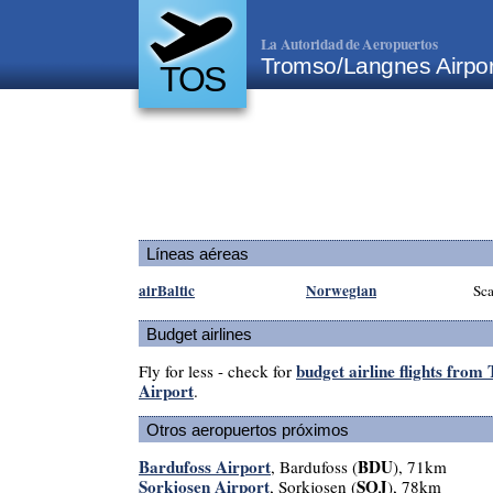
La Autoridad de Aeropuertos
Tromso/Langnes Airpo
TOS
Líneas aéreas
airBaltic
Norwegian
Sca
Budget airlines
budget airline flights fro
Fly for less - check for
Airport
.
Otros aeropuertos próximos
Bardufoss Airport
BDU
, Bardufoss (
), 71km
Sorkjosen Airport
SOJ
, Sorkjosen (
), 78km