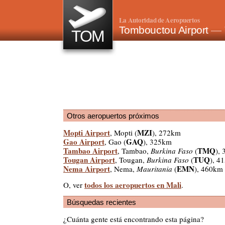
La Autoridad de Aeropuertos
Tombouctou Airport
— 
TOM
Otros aeropuertos próximos
Mopti Airport
MZI
, Mopti (
), 272km
Gao Airport
GAQ
, Gao (
), 325km
Tambao Airport
TMQ
, Tambao,
Burkina Faso
(
),
Tougan Airport
TUQ
, Tougan,
Burkina Faso
(
), 4
Nema Airport
EMN
, Nema,
Mauritania
(
), 460km
todos los aeropuertos en Mali
O, ver
.
Búsquedas recientes
¿Cuánta gente está encontrando esta página?