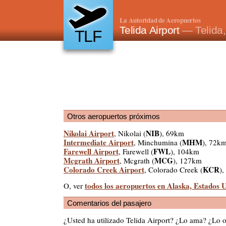
La Autoridad de Aeropuertos
Telida Airport
— Telida
TLF
Otros aeropuertos próximos
Nikolai Airport
NIB
, Nikolai (
), 69km
Intermediate Airport
MHM
, Minchumina (
), 72k
Farewell Airport
FWL
, Farewell (
), 104km
Mcgrath Airport
MCG
, Mcgrath (
), 127km
Colorado Creek Airport
KCR
, Colorado Creek (
)
todos los aeropuertos en Alaska, Estados 
O, ver
Comentarios del pasajero
¿Usted ha utilizado Telida Airport? ¿Lo ama? ¿Lo 