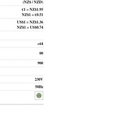
(NZ$ / NZD)
€1 = NZ$1.95
NZ$1 = €0.51
US$1 = NZ$1.36
NZ$1 = US$0.74
+64
00
900
230V
50Hz