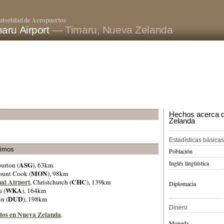
utoridad de Aeropuertos
aru Airport
— Timaru, Nueva Zelanda
Hechos acerca d
Zelanda
Estadísticas básicas
ximos
Población
Inglés lingüística
ASG
urton (
), 63km
MON
ount Cook (
), 98km
nal Airport
CHC
, Christchurch (
), 139km
Diplomacia
WKA
 (
), 164km
DUD
n (
), 198km
Dinero
rtos en Nueva Zelanda
.
Moneda