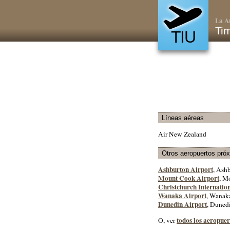
La A
Tim
TIU
Líneas aéreas
Air New Zealand
Otros aeropuertos pró
Ashburton Airport
, Ashb
Mount Cook Airport
, M
Christchurch Internatio
Wanaka Airport
, Wanaka
Dunedin Airport
, Dunedi
todos los aeropue
O, ver