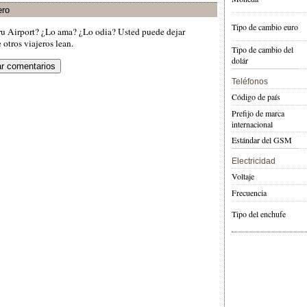
ero
Tipo de cambio euro
ru Airport? ¿Lo ama? ¿Lo odia? Usted puede dejar
otros viajeros lean.
Tipo de cambio del
dolár
Teléfonos
Código de país
Prefijo de marca
internacional
Estándar del GSM
Electricidad
Voltaje
Frecuencia
Tipo del enchufe