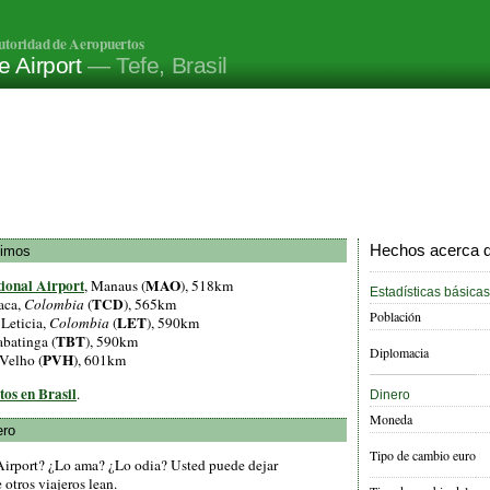
utoridad de Aeropuertos
e Airport
— Tefe, Brasil
Hechos acerca de
ximos
ional Airport
MAO
, Manaus (
), 518km
Estadísticas básicas
TCD
paca,
Colombia
(
), 565km
Población
LET
 Leticia,
Colombia
(
), 590km
TBT
abatinga (
), 590km
Diplomacia
PVH
 Velho (
), 601km
tos en Brasil
.
Dinero
Moneda
ero
Tipo de cambio euro
 Airport? ¿Lo ama? ¿Lo odia? Usted puede dejar
otros viajeros lean.