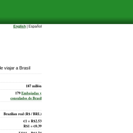
English
| Español
 viajar a Brasil
187 millón
179
Embajadas y
consulados de Brasil
Brazilian real
(R$ / BRL)
€1 = R$2.53
R$1 = €0.39