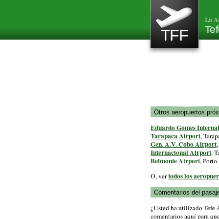
La A
Tef
TFF
Otros aeropuertos pró
Eduardo Gomes Internat
Tarapaca Airport
, Tara
Gen. A.V. Cobo Airport
,
Internacional Airport
, T
Belmonte Airport
, Porto
todos los aeropuer
O, ver
Comentarios del pasaj
¿Usted ha utilizado Tefe
comentarios aquí para que 