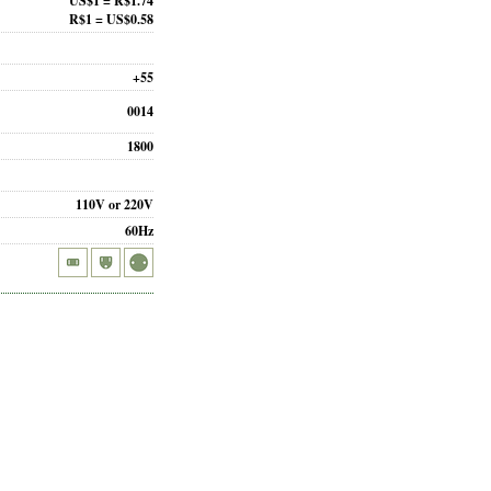
US$1 = R$1.74
R$1 = US$0.58
+55
0014
1800
110V or 220V
60Hz