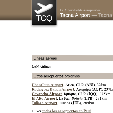
La Autoridad de Aeropuertos
Tacna Airport
— Tacna,
TCQ
Líneas aéreas
LAN Airlines
Otros aeropuertos próximos
Chacalluta Airport
ARI
, Arica,
Chile
(
), 32km
Rodriguez Ballon Airport
AQP
, Arequipa (
), 237
Cavancha Airport
IQQ
, Iquique,
Chile
(
), 275km
El Alto Airport
LPB
, La Paz,
Bolivia
(
), 281km
Juliaca Airport
JUL
, Juliaca (
), 289km
todos los aeropuertos en Perú
O, ver
.