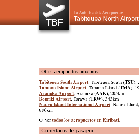
La Autoridad de Aeropuertos
Tabiteuea North Airpor
TBF
Otros aeropuertos próximos
Tabiteuea South Airport
TSU
, Tabiteuea South (
),
Tamana Island Airport
TMN
, Tamana Island (
), 
Aranuka Airport
AAK
, Aranuka (
), 205km
Bonriki Airport
TRW
, Tarawa (
), 343km
Nauru Island International Airport
, Nauru Island
886km
todos los aeropuertos en Kiribati
O, ver
.
Comentarios del pasajero