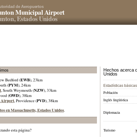
utoridad de Aeropuertos
nton Municipal Airport
nton, Estados Unidos
Hechos acerca d
ximos
Unidos
EWB
ew Bedford (
), 23km
PYM
outh (
), 24km
Estadísticas básicas
t
NZW
, South Weymouth (
), 33km
Población
OWD
wood (
), 38km
Inglés lingüística
 Airport
PVD
, Providence (
), 38km
rtos en Massachusetts, Estados Unidos
.
Diplomacia
trando esta página?
Turismo