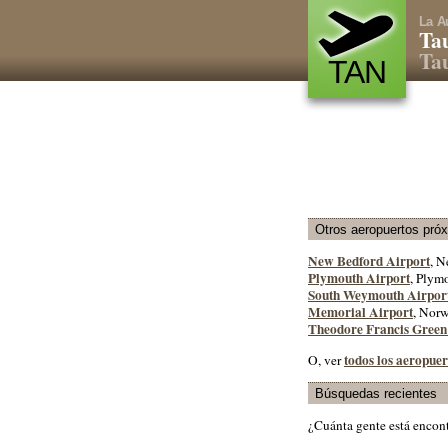
La A
Tau
Tau
TAN
Otros aeropuertos pró
New Bedford Airport
, N
Plymouth Airport
, Plym
South Weymouth Airpor
Memorial Airport
, Nor
Theodore Francis Green
todos los aeropue
O, ver
Búsquedas recientes
¿Cuánta gente está encon