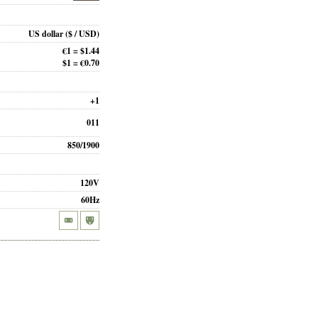
US dollar
($ / USD)
€1 = $1.44
$1 = €0.70
+1
011
850/1900
120V
60Hz