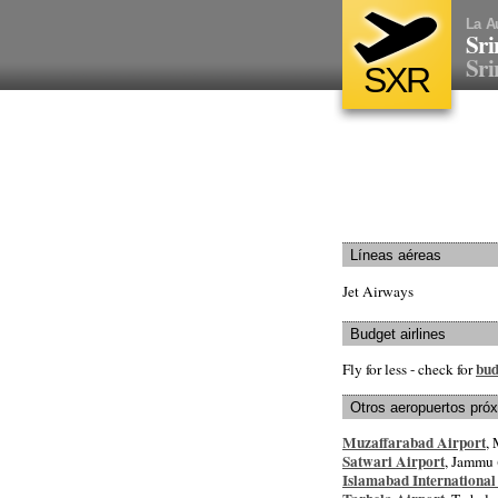
La A
Sri
Sri
SXR
Líneas aéreas
Jet Airways
Budget airlines
bud
Fly for less - check for
Otros aeropuertos pró
Muzaffarabad Airport
,
Satwari Airport
, Jammu 
Islamabad International