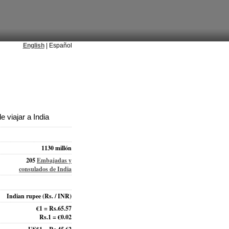
English
| Español
 viajar a India
1130 millón
205
Embajadas y
consulados de India
Indian rupee
(Rs. / INR)
€1 = Rs.65.57
Rs.1 = €0.02