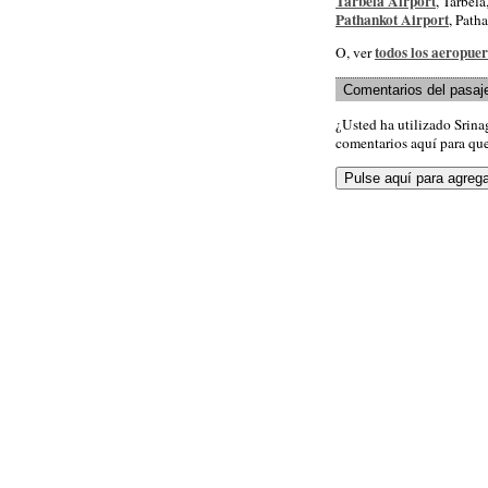
Tarbela Airport
, Tarbela
Pathankot Airport
, Path
todos los aeropuer
O, ver
Comentarios del pasaj
¿Usted ha utilizado Srin
comentarios aquí para que 