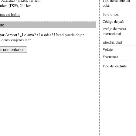
TLB
,
Pakistán
(
), 181km
Tipo de cambio del
IXP
ankot (
), 211km
dolár
tos en India
.
Teléfonos
Código de país
ero
Prefijo de marca
internacional
agar Airport? ¿Lo ama? ¿Lo odia? Usted puede dejar
otros viajeros lean.
Electricidad
Voltaje
Frecuencia
Tipo del enchufe