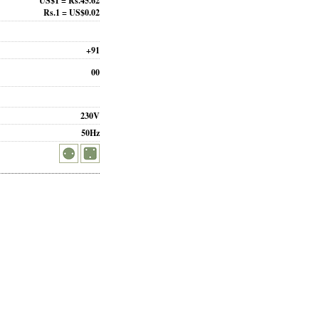
US$1 = Rs.45.62
Rs.1 = US$0.02
+91
00
230V
50Hz