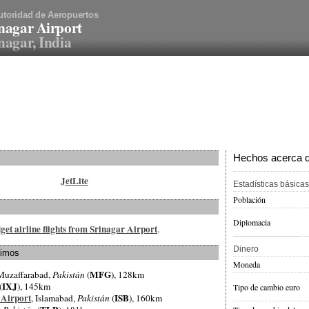
utoridad de Aeropuertos
nagar Airport
nagar, India
Hechos acerca de
JetLite
Estadísticas básicas
Población
Diplomacia
get airline flights from Srinagar Airport
.
Dinero
ximos
Moneda
MFG
 Muzaffarabad,
Pakistán
(
), 128km
IXJ
(
), 145km
Tipo de cambio euro
 Airport
ISB
, Islamabad,
Pakistán
(
), 160km