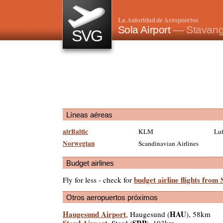
La Autoridad de Aeropuertos
Sola Airport
— Stavang
SVG
Líneas aéreas
airBaltic
KLM
Luf
Norwegian
Scandinavian Airlines
Budget airlines
budget airline flights from
Fly for less - check for
Otros aeropuertos próximos
Haugesund Airport
HAU
, Haugesund (
), 58km
Stord Airport
SRP
, Stord (
), 103km