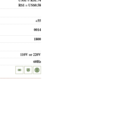
US$1 = R$1.74
R$1 = US$0.58
+55
0014
1800
110V or 220V
60Hz