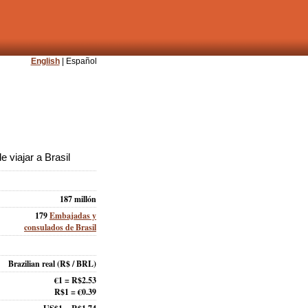
English
| Español
 viajar a Brasil
187 millón
179
Embajadas y
consulados de Brasil
Brazilian real
(R$ / BRL)
€1 = R$2.53
R$1 = €0.39