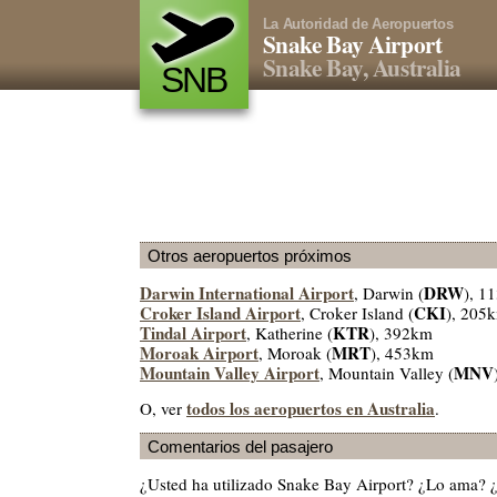
La Autoridad de Aeropuertos
Snake Bay Airport
Snake Bay, Australia
SNB
Otros aeropuertos próximos
Darwin International Airport
DRW
, Darwin (
), 1
Croker Island Airport
CKI
, Croker Island (
), 205
Tindal Airport
KTR
, Katherine (
), 392km
Moroak Airport
MRT
, Moroak (
), 453km
Mountain Valley Airport
MNV
, Mountain Valley (
todos los aeropuertos en Australia
O, ver
.
Comentarios del pasajero
¿Usted ha utilizado Snake Bay Airport? ¿Lo ama? 