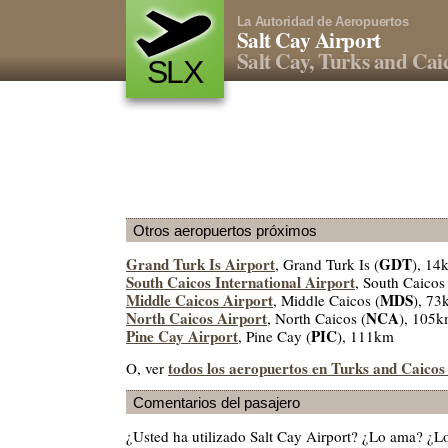
La Autoridad de Aeropuertos
Salt Cay Airport
Salt Cay, Turks and Caic
SLX
Otros aeropuertos próximos
Grand Turk Is Airport
GDT
, Grand Turk Is (
), 14
South Caicos International Airport
, South Caicos 
Middle Caicos Airport
MDS
, Middle Caicos (
), 73
North Caicos Airport
NCA
, North Caicos (
), 105
Pine Cay Airport
PIC
, Pine Cay (
), 111km
todos los aeropuertos en Turks and Caicos
O, ver
Comentarios del pasajero
¿Usted ha utilizado Salt Cay Airport? ¿Lo ama? ¿L