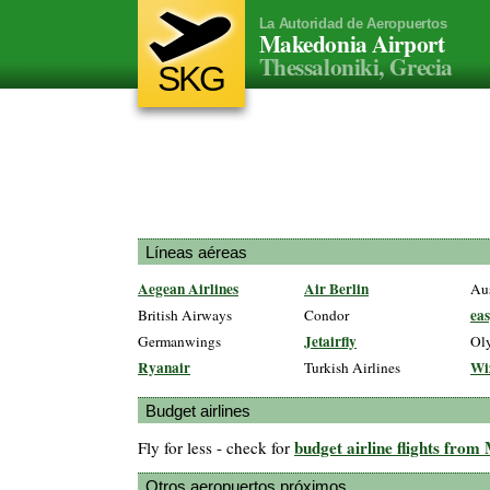
La Autoridad de Aeropuertos
Makedonia Airport
Thessaloniki, Grecia
SKG
Líneas aéreas
Aegean Airlines
Air Berlin
Aus
eas
British Airways
Condor
Jetairfly
Germanwings
Oly
Ryanair
Wi
Turkish Airlines
Budget airlines
budget airline flights fro
Fly for less - check for
Otros aeropuertos próximos