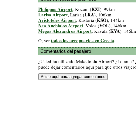
Philippos Airport
KZI
, Kozani (
), 99km
Larisa Airport
LRA
, Larisa (
), 106km
Aristoteles Airport
KSO
, Kastoria (
), 144km
Nea Anchialos Airport
VOL
, Volos (
), 146km
Megas Alexandros Airport
KVA
, Kavala (
), 146k
todos los aeropuertos en Grecia
O, ver
.
Comentarios del pasajero
¿Usted ha utilizado Makedonia Airport? ¿Lo ama? 
puede dejar comentarios aquí para que otros viajero