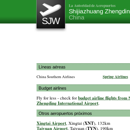
La Autoridad de Aeropuertos
Shijiazhuang Zhengding
China
SJW
Líneas aéreas
Spring Airlines
China Southern Airlines
Budget airlines
budget airline flights from
Fly for less - check for
Zhengding International Airport
.
Otros aeropuertos próximos
Xingtai Airport
XNT
, Xingtai (
), 132km
Taiyuan Airport
TYN
, Taiyuan (
), 190km