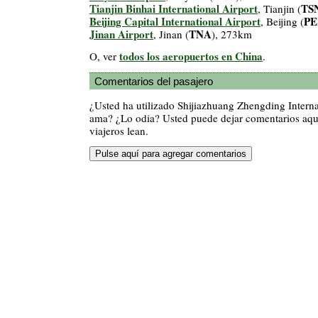
Tianjin Binhai International Airport
TS
, Tianjin (
Beijing Capital International Airport
P
, Beijing (
Jinan Airport
TNA
, Jinan (
), 273km
todos los aeropuertos en China
O, ver
.
Comentarios del pasajero
¿Usted ha utilizado Shijiazhuang Zhengding Interna
ama? ¿Lo odia? Usted puede dejar comentarios aquí
viajeros lean.