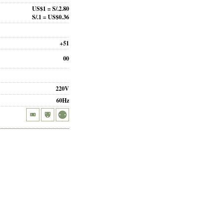
US$1 = S/.2.80
S/.1 = US$0.36
+51
00
220V
60Hz