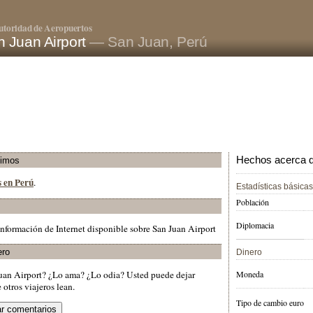
utoridad de Aeropuertos
n Juan Airport
— San Juan, Perú
Hechos acerca de
ximos
s en Perú
.
Estadísticas básicas
Población
Diplomacia
nformación de Internet disponible sobre San Juan Airport
ero
Dinero
Juan Airport? ¿Lo ama? ¿Lo odia? Usted puede dejar
Moneda
otros viajeros lean.
Tipo de cambio euro