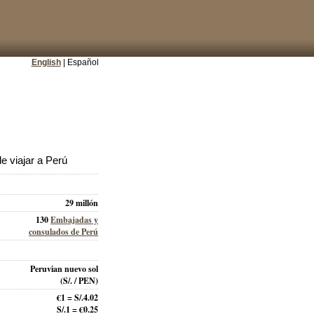
English
| Español
 viajar a Perú
29 millón
130
Embajadas y
consulados de Perú
Peruvian nuevo sol
(S/. / PEN)
€1 = S/.4.02
S/.1 = €0.25