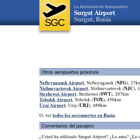
La Autoridad de Aeropuertos
Surgut Airport
Surgut, Rusia
SGC
Otros aeropuertos próximos
Nefteyugansk Airport
NFG
, Nefteyugansk (
), 27k
Nizhnevartovsk Airport
NJC
, Nizhnevartovsk (
),
Strzhewoi Airport
SWT
, Strzhewoi (
), 207km
Tobolsk Airport
TOX
, Tobolsk (
), 456km
Uraj Airport
URJ
, Uraj (
), 489km
todos los aeropuertos en Rusia
O, ver
.
Comentarios del pasajero
¿Usted ha utilizado Surgut Airport? ¿Lo ama? ¿Lo