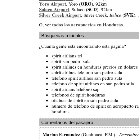
Yoro Airport
ORO
, Yoro (
), 92km
Sulaco Airport
SCD
, Sulaco (
), 92km
Silver Creek Airport
SVK
, Silver Creek,
Belice
(
),
todos los aeropuertos en Honduras
O, ver
.
Búsquedas recientes
¿Cuánta gente está encontrando esta página?
spirit airlians tel
spirit-san pedro sula
spirit airlines en honduras precios en dolares
spirit airlines telefono san pedro sula
telefono spirit airlines san pedro sula
telefono de spirit airlines en san pedro sula
spirit airlans telefono sap
telefonos de spirit honduras
oficinas de spirit en san pedro sula
numero de telefono de spirit en aeropuerto r
honduras
Comentarios del pasajero
Marlon Fernandez
(Guaimaca, F.M.) -
December