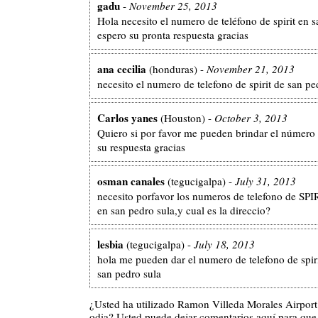
gadu
-
November 25, 2013
Hola necesito el numero de teléfono de spirit en s
espero su pronta respuesta gracias
ana cecilia
(honduras) -
November 21, 2013
necesito el numero de telefono de spirit de san pe
Carlos yanes
(Houston) -
October 3, 2013
Quiero si por favor me pueden brindar el número 
su respuesta gracias
osman canales
(tegucigalpa) -
July 31, 2013
necesito porfavor los numeros de telefono de S
en san pedro sula,y cual es la direccio?
lesbia
(tegucigalpa) -
July 18, 2013
hola me pueden dar el numero de telefono de spiri
san pedro sula
¿Usted ha utilizado Ramon Villeda Morales Airpor
odia? Usted puede dejar comentarios aquí para que 